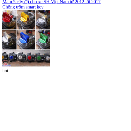
Mâm 5 cây độ cho xe SH Việt Nam từ 2012 tới 2017
Chống trộm smart key
hot