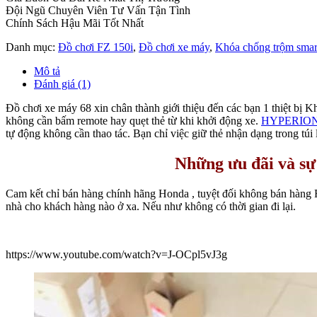
Đội Ngũ Chuyên Viên Tư Vấn Tận Tình
Chính Sách Hậu Mãi Tốt Nhất
Danh mục:
Đồ chơi FZ 150i
,
Đồ chơi xe máy
,
Khóa chống trộm smar
Mô tả
Đánh giá (1)
Đồ chơi xe máy 68 xin chân thành giới thiệu đến các bạn 1 thiệt bị
không cần bấm remote hay quẹt thẻ từ khi khởi động xe.
HYPERIO
tự động không cần thao tác. Bạn chỉ việc giữ thẻ nhận dạng trong túi 
Những ưu đãi và sự
Cam kết chỉ bán hàng chính hãng Honda , tuyệt đối không bán hàng 
nhà cho khách hàng nào ở xa. Nếu như không có thời gian đi lại.
https://www.youtube.com/watch?v=J-OCpl5vJ3g