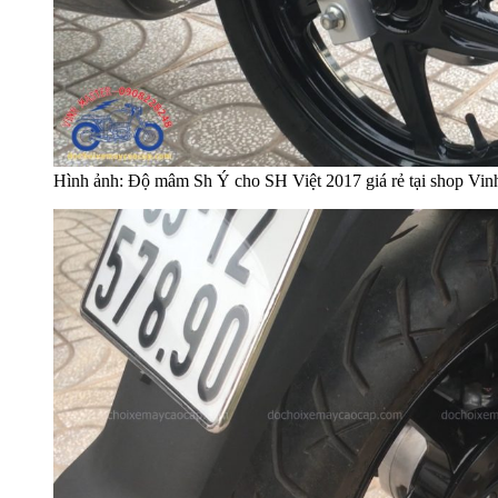
Hình ảnh: Độ mâm Sh Ý cho SH Việt 2017 giá rẻ tại shop V