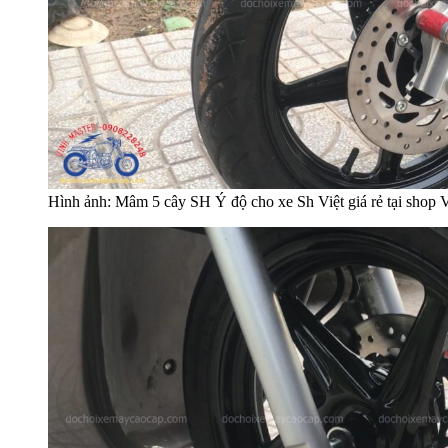
Hình ảnh: Mâm 5 cây SH Ý độ cho xe Sh Việt giá rẻ tại sho