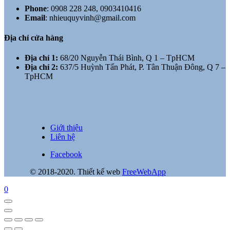
Phone
:
0908 228 248, 0903410416
Email
:
nhieuquyvinh@gmail.com
Địa chỉ cửa hàng
Địa chỉ 1:
68/20 Nguyễn Thái Bình, Q 1 – TpHCM
Địa chỉ 2:
637/5 Huỳnh Tấn Phát, P. Tân Thuận Đông, Q 7 –
TpHCM
Giới thiệu
Liên hệ
Facebook
© 2018-2020. Thiết kế web
FreeWebApp
0