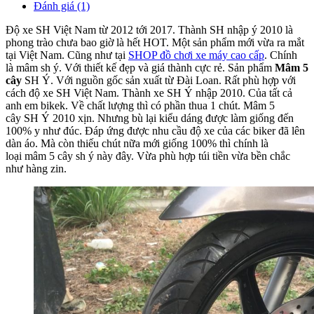
Đánh giá (1)
Độ xe SH Việt Nam từ 2012 tới 2017. Thành SH nhập ý 2010 là
phong trào chưa bao giờ là hết HOT. Một sản phẩm mới vừa ra mắt
tại Việt Nam. Cũng như tại
SHOP đồ chơi xe máy cao cấp
. Chính
là mâm sh ý. Với thiết kế đẹp và giá thành cực rẻ. Sản phẩm
Mâm 5
cây
SH Ý. Với nguồn gốc sản xuất từ Đài Loan. Rất phù hợp với
cách độ xe SH Việt Nam. Thành xe SH Ý nhập 2010. Của tất cả
anh em bikek. Về chất lượng thì có phần thua 1 chút. Mâm 5
cây SH Ý 2010 xịn. Nhưng bù lại kiểu dáng được làm giống đến
100% y như đúc. Đáp ứng được nhu cầu độ xe của các biker đã lên
dàn áo. Mà còn thiếu chút nữa mới giống 100% thì chính là
loại mâm 5 cây sh ý này đây. Vừa phù hợp túi tiền vừa bền chắc
như hàng zin.