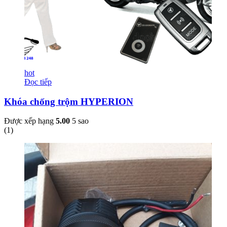
hot
Đọc tiếp
Khóa chống trộm HYPERION
Được xếp hạng
5.00
5 sao
(
1
)