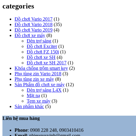
categories
Đồ chơi Vario 2017
(1)
Đồ chơi Vario 2018
(35)
Đồ chơi Vario 2019
(4)
Đồ chơi xe máy
(8)
Đèn trợ sáng
(1)
Đồ chơi Exciter
(1)
Đồ chơi FZ 150i
(1)
Đồ chơi xe SH
(4)
Đồ chơi xe SH 2017
(1)
Khóa chống trộm smart key
(2)
Phụ tùng zin Vario 2018
(3)
Phụ tùng zin xe máy
(8)
Sản Phẩm đồ chơi xe máy
(12)
Đèn trợ sáng L4X
(1)
Mặt nạ
(1)
Tem xe máy
(3)
Sản phẩm khác
(5)
Liên hệ mua hàng
Phone
:
0908 228 248, 0903410416
Email
:
nhieuquyvinh@gmail.com