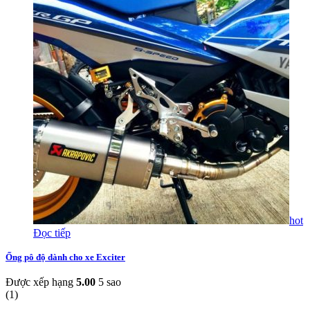
hot
Đọc tiếp
Ống pô độ dành cho xe Exciter
Được xếp hạng
5.00
5 sao
(
1
)