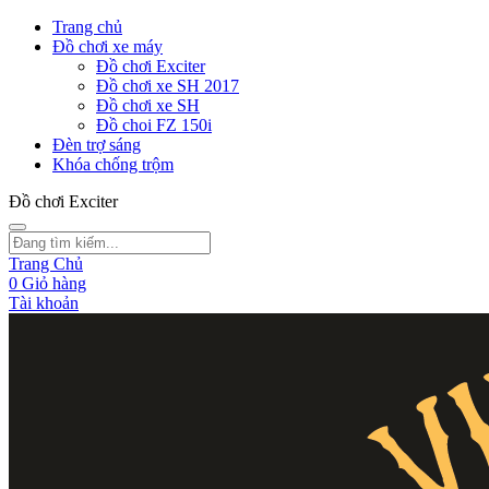
Trang chủ
Đồ chơi xe máy
Đồ chơi Exciter
Đồ chơi xe SH 2017
Đồ chơi xe SH
Đồ choi FZ 150i
Đèn trợ sáng
Khóa chống trộm
Đồ chơi Exciter
Trang Chủ
0
Giỏ hàng
Tài khoản