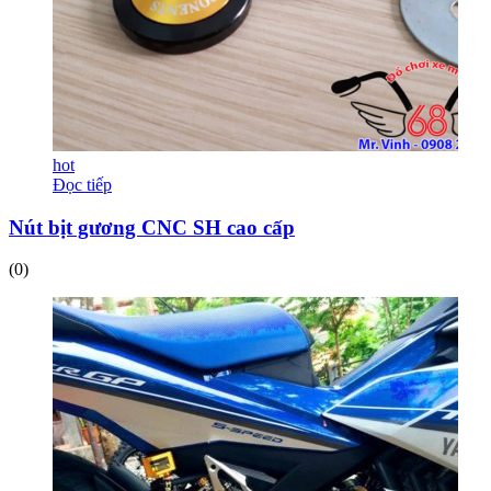
hot
Đọc tiếp
Nút bịt gương CNC SH cao cấp
(0)