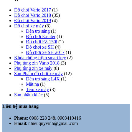
Đồ chơi Vario 2017
(1)
Đồ chơi Vario 2018
(35)
Đồ chơi Vario 2019
(4)
Đồ chơi xe máy
(8)
Đèn trợ sáng
(1)
Đồ chơi Exciter
(1)
Đồ chơi FZ 150i
(1)
Đồ chơi xe SH
(4)
Đồ chơi xe SH 2017
(1)
Khóa chống trộm smart key
(2)
Phụ tùng zin Vario 2018
(3)
Phụ tùng zin xe máy
(8)
Sản Phẩm đồ chơi xe máy
(12)
Đèn trợ sáng L4X
(1)
Mặt nạ
(1)
Tem xe máy
(3)
Sản phẩm khác
(5)
Liên hệ mua hàng
Phone
:
0908 228 248, 0903410416
Email
:
nhieuquyvinh@gmail.com