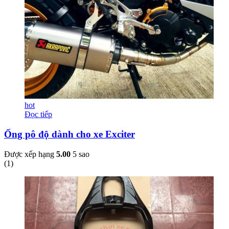
hot
Đọc tiếp
Ống pô độ dành cho xe Exciter
Được xếp hạng
5.00
5 sao
(
1
)