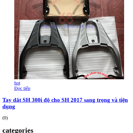
hot
Đọc tiếp
Tay dắt SH 300i độ cho SH 2017 sang trọng và tiện
dụng
(0)
categories