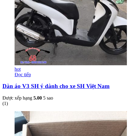
hot
Đọc tiếp
Dàn áo V3 SH ý dành cho xe SH Việt Nam
Được xếp hạng
5.00
5 sao
(
1
)