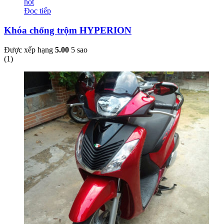
hot
Đọc tiếp
Khóa chống trộm HYPERION
Được xếp hạng
5.00
5 sao
(
1
)