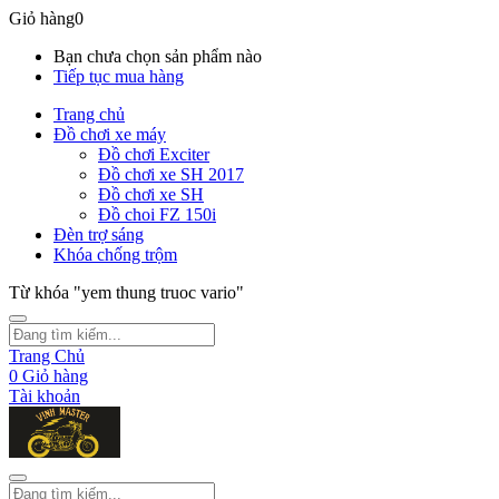
Giỏ hàng
0
Bạn chưa chọn sản phẩm nào
Tiếp tục mua hàng
Trang chủ
Đồ chơi xe máy
Đồ chơi Exciter
Đồ chơi xe SH 2017
Đồ chơi xe SH
Đồ choi FZ 150i
Đèn trợ sáng
Khóa chống trộm
Từ khóa "yem thung truoc vario"
Trang Chủ
0
Giỏ hàng
Tài khoản