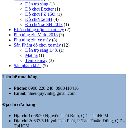
Đèn trợ sáng
(1)
Đồ chơi Exciter
(1)
Đồ chơi FZ 150i
(1)
Đồ chơi xe SH
(4)
Đồ chơi xe SH 2017
(1)
Khóa chống trộm smart key
(2)
Phụ tùng zin Vario 2018
(3)
Phụ tùng zin xe máy
(8)
Sản Phẩm đồ chơi xe máy
(12)
Đèn trợ sáng L4X
(1)
Mặt nạ
(1)
Tem xe máy
(3)
Sản phẩm khác
(5)
Liên hệ mua hàng
Phone
:
0908 228 248, 0903410416
Email
:
nhieuquyvinh@gmail.com
Địa chỉ cửa hàng
Địa chỉ 1:
68/20 Nguyễn Thái Bình, Q 1 – TpHCM
Địa chỉ 2:
637/5 Huỳnh Tấn Phát, P. Tân Thuận Đông, Q 7 –
TpHCM