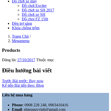
Đồ chơi xe máy
Đồ chơi Exciter
Đồ chơi xe SH 2017
Đồ chơi xe SH
Đồ choi FZ 150i
Đèn trợ sáng
Khóa chống trộm
Trang Chủ
/
Megamenu
Products
Đăng lúc
27/10/2017
Thuộc mục
Điều hướng bài viết
Trước
Bài trước:
Buy now
Kế tiếp
Bài tiếp theo:
Blog
Liên hệ mua hàng
Phone
:
0908 228 248, 0903410416
Email
:
nhieuquyvinh@gmail.com