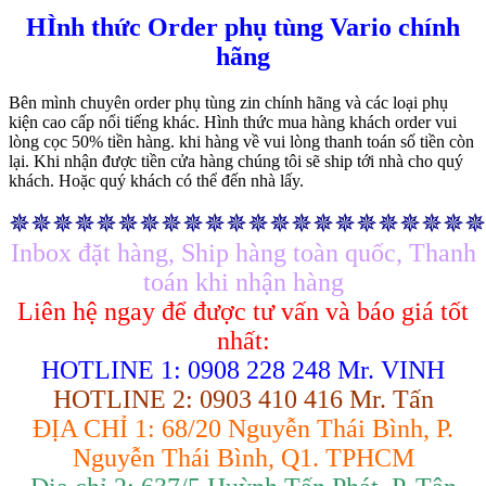
HÌnh thức Order phụ tùng Vario chính
hãng
Bên mình chuyên order phụ tùng zin chính hãng và các loại phụ
kiện cao cấp nổi tiếng khác. Hình thức mua hàng khách order vui
lòng cọc 50% tiền hàng. khi hàng về vui lòng thanh toán số tiền còn
lại. Khi nhận được tiền cửa hàng chúng tôi sẽ ship tới nhà cho quý
khách. Hoặc quý khách có thể đến nhà lấy.
✵✵✵✵✵✵✵✵✵✵✵✵✵✵✵✵✵✵✵✵✵✵
Inbox đặt hàng, Ship hàng toàn quốc, Thanh
toán khi nhận hàng
Liên hệ ngay để được tư vấn và báo giá tốt
nhất:
HOTLINE 1: 0908 228 248 Mr. VINH
HOTLINE 2: 0903 410 416 Mr. Tấn
ĐỊA CHỈ 1: 68/20 Nguyễn Thái Bình, P.
Nguyễn Thái Bình, Q1. TPHCM