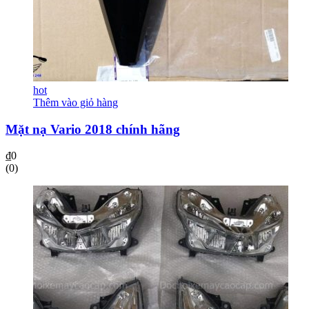
hot
Thêm vào giỏ hàng
Mặt nạ Vario 2018 chính hãng
₫
0
(0)