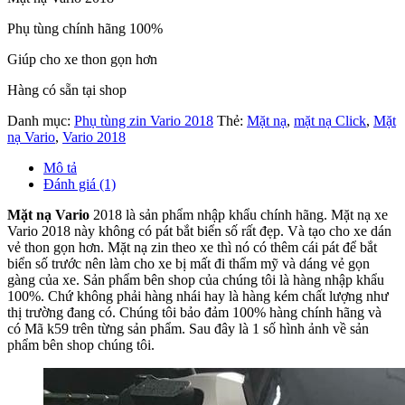
Phụ tùng chính hãng 100%
Giúp cho xe thon gọn hơn
Hàng có sẵn tại shop
Danh mục:
Phụ tùng zin Vario 2018
Thẻ:
Mặt nạ
,
mặt nạ Click
,
Mặt
nạ Vario
,
Vario 2018
Mô tả
Đánh giá (1)
Mặt nạ Vario
2018 là sản phẩm nhập khẩu chính hãng. Mặt nạ xe
Vario 2018 này không có pát bắt biển số rất đẹp. Và tạo cho xe dán
vẻ thon gọn hơn. Mặt nạ zin theo xe thì nó có thêm cái pát để bắt
biển số trước nên làm cho xe bị mất đi thẩm mỹ và dáng vẻ gọn
gàng của xe. Sản phẩm bên shop của chúng tôi là hàng nhập khẩu
100%. Chứ không phải hàng nhái hay là hàng kém chất lượng như
thị trường đang có. Chúng tôi bảo đảm 100% hàng chính hãng và
có Mã k59 trên từng sản phẩm. Sau đây là 1 số hình ảnh về sản
phẩm bên shop chúng tôi.