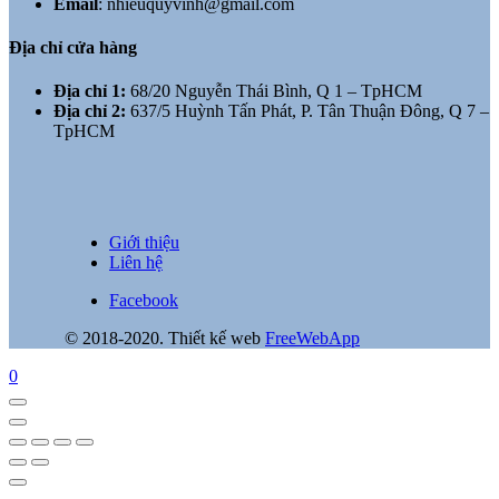
Email
:
nhieuquyvinh@gmail.com
Địa chỉ cửa hàng
Địa chỉ 1:
68/20 Nguyễn Thái Bình, Q 1 – TpHCM
Địa chỉ 2:
637/5 Huỳnh Tấn Phát, P. Tân Thuận Đông, Q 7 –
TpHCM
Giới thiệu
Liên hệ
Facebook
© 2018-2020. Thiết kế web
FreeWebApp
0