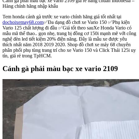
Cánh gà phải màu bạc xe vario 2109 giá rẻ hàng chuẩn Indonesia –
Hàng chính hãng nhập khẩu
Tem honda cánh gà trước xe vario chính hãng giá tốt nhất tại
dochoixemay68.com
✅Đa dạng đồ chơi xe Vario 150 ✅Phụ kiện
Vario 125 chất lượng đi đầu ✅Giá tốt theo sauXe Honda Vario có
mẫu mã thể thao.. gọn nhẹ, trang bị đồng cơ 150i mạnh mẽ với công
nghệ đèn led tiết kiệm 20% điện năng. Đây là mẫu xe được yêu
thích nhất năm 2018 2019 2020. Shop đồ chơi xe máy 68 chuyên
phân phối phụ tùng trang trí cho xe Vario 150 và Click Thái 125i uy
tín, giá rẻ trong TpHCM.
Cánh gà phải màu bạc xe vario 2109