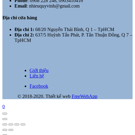
Phone
:
0908 228 248, 0903410416
Email
:
nhieuquyvinh@gmail.com
Địa chỉ cửa hàng
Địa chỉ 1:
68/20 Nguyễn Thái Bình, Q 1 – TpHCM
Địa chỉ 2:
637/5 Huỳnh Tấn Phát, P. Tân Thuận Đông, Q 7 –
TpHCM
Giới thiệu
Liên hệ
Facebook
© 2018-2020. Thiết kế web
FreeWebApp
0