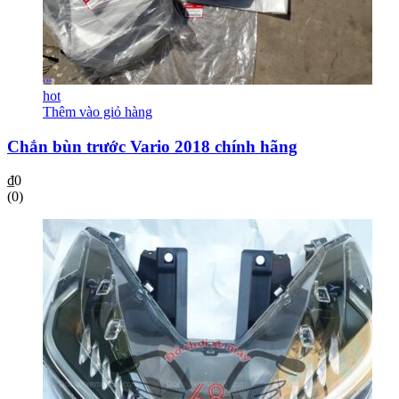
hot
Thêm vào giỏ hàng
Chắn bùn trước Vario 2018 chính hãng
₫
0
(0)