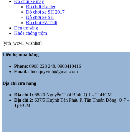
Đồ chơi xe máy
Đồ chơi Exciter
Đồ chơi xe SH 2017
Đồ chơi xe SH
Đồ choi FZ 150i
Đèn trợ sáng
Khóa chống trộm
[yith_wcwl_wishlist]
Liên hệ mua hàng
Phone
:
0908 228 248, 0903410416
Email
:
nhieuquyvinh@gmail.com
Địa chỉ cửa hàng
Địa chỉ 1:
68/20 Nguyễn Thái Bình, Q 1 – TpHCM
Địa chỉ 2:
637/5 Huỳnh Tấn Phát, P. Tân Thuận Đông, Q 7 –
TpHCM