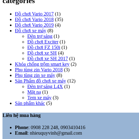
categories
Đồ chơi Vario 2017
(1)
Đồ chơi Vario 2018
(35)
Đồ chơi Vario 2019
(4)
Đồ chơi xe máy
(8)
Đèn trợ sáng
(1)
Đồ chơi Exciter
(1)
Đồ chơi FZ 150i
(1)
Đồ chơi xe SH
(4)
Đồ chơi xe SH 2017
(1)
Khóa chống trộm smart key
(2)
Phụ tùng zin Vario 2018
(3)
Phụ tùng zin xe máy
(8)
Sản Phẩm đồ chơi xe máy
(12)
Đèn trợ sáng L4X
(1)
Mặt nạ
(1)
Tem xe máy
(3)
Sản phẩm khác
(5)
Liên hệ mua hàng
Phone
:
0908 228 248, 0903410416
Email
:
nhieuquyvinh@gmail.com