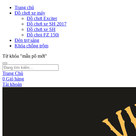
Trang chủ
Đồ chơi xe máy
Đồ chơi Exciter
Đồ chơi xe SH 2017
Đồ chơi xe SH
Đồ choi FZ 150i
Đèn trợ sáng
Khóa chống trộm
Từ khóa "mẫu pô mới"
Trang Chủ
0
Giỏ hàng
Tài khoản