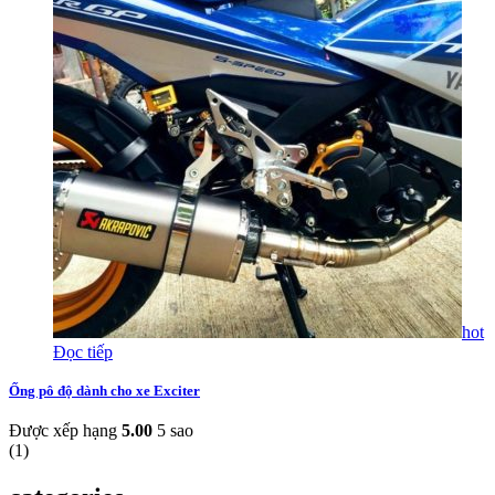
hot
Đọc tiếp
Ống pô độ dành cho xe Exciter
Được xếp hạng
5.00
5 sao
(
1
)