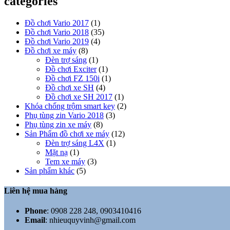
categories
Đồ chơi Vario 2017
(1)
Đồ chơi Vario 2018
(35)
Đồ chơi Vario 2019
(4)
Đồ chơi xe máy
(8)
Đèn trợ sáng
(1)
Đồ chơi Exciter
(1)
Đồ chơi FZ 150i
(1)
Đồ chơi xe SH
(4)
Đồ chơi xe SH 2017
(1)
Khóa chống trộm smart key
(2)
Phụ tùng zin Vario 2018
(3)
Phụ tùng zin xe máy
(8)
Sản Phẩm đồ chơi xe máy
(12)
Đèn trợ sáng L4X
(1)
Mặt nạ
(1)
Tem xe máy
(3)
Sản phẩm khác
(5)
Liên hệ mua hàng
Phone
:
0908 228 248, 0903410416
Email
:
nhieuquyvinh@gmail.com