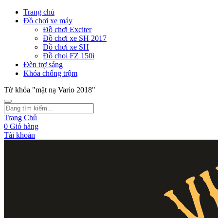
Trang chủ
Đồ chơi xe máy
Đồ chơi Exciter
Đồ chơi xe SH 2017
Đồ chơi xe SH
Đồ choi FZ 150i
Đèn trợ sáng
Khóa chống trộm
Từ khóa "mặt nạ Vario 2018"
Trang Chủ
0
Giỏ hàng
Tài khoản