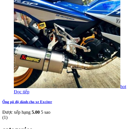
hot
Đọc tiếp
Ống pô độ dành cho xe Exciter
Được xếp hạng
5.00
5 sao
(
1
)