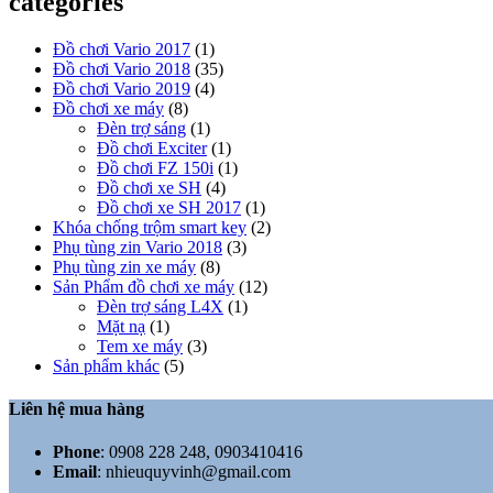
categories
Đồ chơi Vario 2017
(1)
Đồ chơi Vario 2018
(35)
Đồ chơi Vario 2019
(4)
Đồ chơi xe máy
(8)
Đèn trợ sáng
(1)
Đồ chơi Exciter
(1)
Đồ chơi FZ 150i
(1)
Đồ chơi xe SH
(4)
Đồ chơi xe SH 2017
(1)
Khóa chống trộm smart key
(2)
Phụ tùng zin Vario 2018
(3)
Phụ tùng zin xe máy
(8)
Sản Phẩm đồ chơi xe máy
(12)
Đèn trợ sáng L4X
(1)
Mặt nạ
(1)
Tem xe máy
(3)
Sản phẩm khác
(5)
Liên hệ mua hàng
Phone
:
0908 228 248, 0903410416
Email
:
nhieuquyvinh@gmail.com