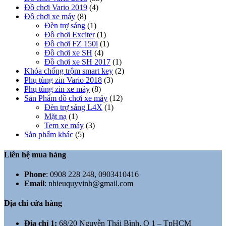
Đồ chơi Vario 2019
(4)
Đồ chơi xe máy
(8)
Đèn trợ sáng
(1)
Đồ chơi Exciter
(1)
Đồ chơi FZ 150i
(1)
Đồ chơi xe SH
(4)
Đồ chơi xe SH 2017
(1)
Khóa chống trộm smart key
(2)
Phụ tùng zin Vario 2018
(3)
Phụ tùng zin xe máy
(8)
Sản Phẩm đồ chơi xe máy
(12)
Đèn trợ sáng L4X
(1)
Mặt nạ
(1)
Tem xe máy
(3)
Sản phẩm khác
(5)
Liên hệ mua hàng
Phone
:
0908 228 248, 0903410416
Email
:
nhieuquyvinh@gmail.com
Địa chỉ cửa hàng
Địa chỉ 1:
68/20 Nguyễn Thái Bình, Q 1 – TpHCM