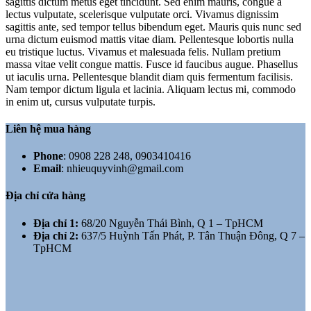
sagittis dictum metus eget tincidunt. Sed enim mauris, congue a
lectus vulputate, scelerisque vulputate orci. Vivamus dignissim
sagittis ante, sed tempor tellus bibendum eget. Mauris quis nunc sed
urna dictum euismod mattis vitae diam. Pellentesque lobortis nulla
eu tristique luctus. Vivamus et malesuada felis. Nullam pretium
massa vitae velit congue mattis. Fusce id faucibus augue. Phasellus
ut iaculis urna. Pellentesque blandit diam quis fermentum facilisis.
Nam tempor dictum ligula et lacinia. Aliquam lectus mi, commodo
in enim ut, cursus vulputate turpis.
Liên hệ mua hàng
Phone
:
0908 228 248, 0903410416
Email
:
nhieuquyvinh@gmail.com
Địa chỉ cửa hàng
Địa chỉ 1:
68/20 Nguyễn Thái Bình, Q 1 – TpHCM
Địa chỉ 2:
637/5 Huỳnh Tấn Phát, P. Tân Thuận Đông, Q 7 –
TpHCM