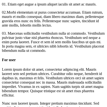
01. Etiam eget augue a ipsum aliquet iaculis sit amet ac mauris.
02.Morbi elementum ut purus consectetur accumsan. Etiam rutrum,
mauris et mollis consequat, diam libero maximus diam, pellentesque
gravida eros nunc eu felis. Pellentesque nunc sapien, tincidunt id
ante mollis, lobortis mollis lectus.
03. Maecenas sollicitudin vestibulum nulla ut commodo. Vestibulum
pulvinar justo vitae nisl pharetra rhoncus. Vestibulum sed neque a
enim porta laoreet. Fusce et sem id sem mollis faucibus ut quis mi.
In porta magna sem, et ultricies nibh lobortis id. Vestibulum placerat
bibendum nulla ut commodo.
For user
Lorem ipsum dolor sit amet, consectetur adipiscing elit. Mauris
laoreet sem sed pretium ultrices. Curabitur odio neque, hendrerit id
dapibus in, maximus et felis. Vestibulum ultrices orci sit amet sapien
consectetur consequat nec in massa. Mauris malesuada sollicitudin
imperdiet. Vivamus in ex sapien. Nam sagittis turpis sit amet magna
bibendum tempor. Quisque tristique est sit amet risus pharetra
efficitur.
Nunc non laoreet ipsum. Integer pretium maximus tincidunt. Sed