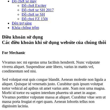
Đồ chơi xe máy
Đồ chơi Exciter
Đồ chơi xe SH 2017
Đồ chơi xe SH
Đồ choi FZ 150i
Đèn trợ sáng
Khóa chống trộm
Điều khoản sử dụng
Các điều khoản khi sử dụng website của chúng thôi
For Mechanic
Vivamus nec mi egestas urna facilisis hendrerit. Nunc vulputate
viverra aliquet. Suspendisse ante libero, varius in mattis vel,
condimentum sed nisi.
Sed volutpat erat quis congue blandit. Aenean molestie non ligula a
aliquet. Quisque id venenatis justo. Curabitur quis ipsum volutpat
tortor vehicul ad apibus sit amet varius ante. Nam non urna magna.
Morbi id tortor eu sapien interdum pharetra sit amet in augue.
Vivamus porttitor vulputate massa at aliquet. Curabitur vitae sem ut
massa porta feugiat et eget quam. Aenean lobortis tellus non
dignissim lacinia.