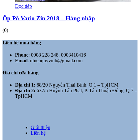
Đọc tiếp
Ốp Pô Vario Zin 2018 – Hàng nhập
(0)
Liên hệ mua hàng
Phone
:
0908 228 248, 0903410416
Email
:
nhieuquyvinh@gmail.com
Địa chỉ cửa hàng
Địa chỉ 1:
68/20 Nguyễn Thái Bình, Q 1 – TpHCM
Địa chỉ 2:
637/5 Huỳnh Tấn Phát, P. Tân Thuận Đông, Q 7 –
TpHCM
Giới thiệu
Liên hệ