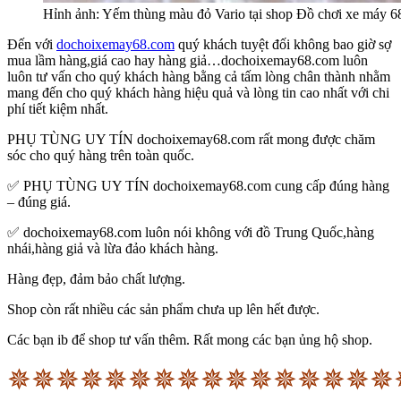
Hỉnh ảnh: Yếm thùng màu đỏ Vario tại shop Đồ chơi xe má
Đến với
dochoixemay68.com
quý khách tuyệt đối không bao giờ sợ
mua lầm hàng,giá cao hay hàng giả…dochoixemay68.com luôn
luôn tư vấn cho quý khách hàng bằng cả tấm lòng chân thành nhằm
mang đến cho quý khách hàng hiệu quả và lòng tin cao nhất với chi
phí tiết kiệm nhất.
PHỤ TÙNG UY TÍN dochoixemay68.com rất mong được chăm
sóc cho quý hàng trên toàn quốc.
✅ PHỤ TÙNG UY TÍN dochoixemay68.com cung cấp đúng hàng
– đúng giá.
✅ dochoixemay68.com luôn nói không với đồ Trung Quốc,hàng
nhái,hàng giả và lừa đảo khách hàng.
Hàng đẹp, đảm bảo chất lượng.
Shop còn rất nhiều các sản phẩm chưa up lên hết được.
Các bạn ib để shop tư vấn thêm. Rất mong các bạn ủng hộ shop.
✵✵✵✵✵✵✵✵✵✵✵✵✵✵✵✵