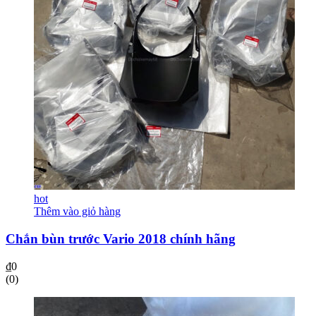
hot
Thêm vào giỏ hàng
Chắn bùn trước Vario 2018 chính hãng
₫
0
(0)