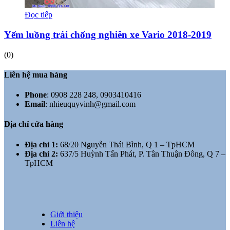
Đọc tiếp
Yếm luồng trái chống nghiên xe Vario 2018-2019
(0)
Liên hệ mua hàng
Phone
:
0908 228 248, 0903410416
Email
:
nhieuquyvinh@gmail.com
Địa chỉ cửa hàng
Địa chỉ 1:
68/20 Nguyễn Thái Bình, Q 1 – TpHCM
Địa chỉ 2:
637/5 Huỳnh Tấn Phát, P. Tân Thuận Đông, Q 7 –
TpHCM
Giới thiệu
Liên hệ