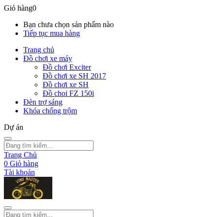
Giỏ hàng
0
Bạn chưa chọn sản phẩm nào
Tiếp tục mua hàng
Trang chủ
Đồ chơi xe máy
Đồ chơi Exciter
Đồ chơi xe SH 2017
Đồ chơi xe SH
Đồ choi FZ 150i
Đèn trợ sáng
Khóa chống trộm
Dự án
Trang Chủ
0
Giỏ hàng
Tài khoản