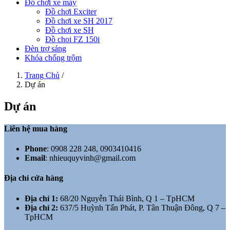
Đồ chơi xe máy
Đồ chơi Exciter
Đồ chơi xe SH 2017
Đồ chơi xe SH
Đồ choi FZ 150i
Đèn trợ sáng
Khóa chống trộm
Trang Chủ
/
Dự án
Dự án
Liên hệ mua hàng
Phone
:
0908 228 248, 0903410416
Email
:
nhieuquyvinh@gmail.com
Địa chỉ cửa hàng
Địa chỉ 1:
68/20 Nguyễn Thái Bình, Q 1 – TpHCM
Địa chỉ 2:
637/5 Huỳnh Tấn Phát, P. Tân Thuận Đông, Q 7 –
TpHCM