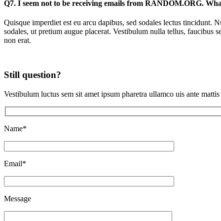
Q7. I seem not to be receiving emails from RANDOM.ORG. Wha
Quisque imperdiet est eu arcu dapibus, sed sodales lectus tincidunt. Nu
sodales, ut pretium augue placerat. Vestibulum nulla tellus, faucibus s
non erat.
Still question?
Vestibulum luctus sem sit amet ipsum pharetra ullamco uis ante mattis l
Name
*
Email
*
Message