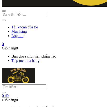
Tài khoản của tôi
Mua hàng
Log out
0
Giỏ hàng
0
Bạn chưa chọn sản phẩm nào
Tiếp tục mua hàng
0
₫
0
Giỏ hàng
0