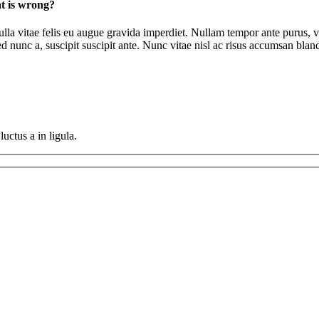
t is wrong?
lla vitae felis eu augue gravida imperdiet. Nullam tempor ante purus, vi
ed nunc a, suscipit suscipit ante. Nunc vitae nisl ac risus accumsan blan
uctus a in ligula.