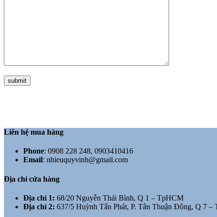
Liên hệ mua hàng
Phone
:
0908 228 248, 0903410416
Email
:
nhieuquyvinh@gmail.com
Địa chỉ cửa hàng
Địa chỉ 1:
68/20 Nguyễn Thái Bình, Q 1 – TpHCM
Địa chỉ 2:
637/5 Huỳnh Tấn Phát, P. Tân Thuận Đông, Q 7 