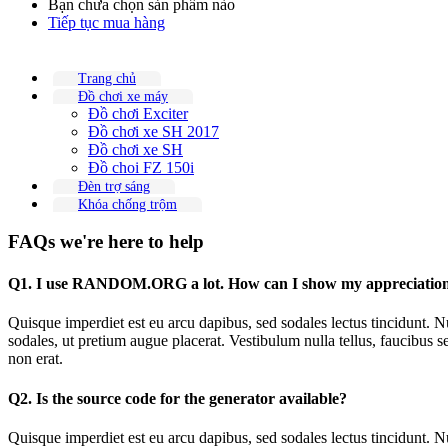
Bạn chưa chọn sản phẩm nào
Tiếp tục mua hàng
Trang chủ
Đồ chơi xe máy
Đồ chơi Exciter
Đồ chơi xe SH 2017
Đồ chơi xe SH
Đồ choi FZ 150i
Đèn trợ sáng
Khóa chống trộm
FAQs
we're here to help
Q1. I use RANDOM.ORG a lot. How can I show my appreciatio
Quisque imperdiet est eu arcu dapibus, sed sodales lectus tincidunt. Nu
sodales, ut pretium augue placerat. Vestibulum nulla tellus, faucibus s
non erat.
Q2. Is the source code for the generator available?
Quisque imperdiet est eu arcu dapibus, sed sodales lectus tincidunt. Nu