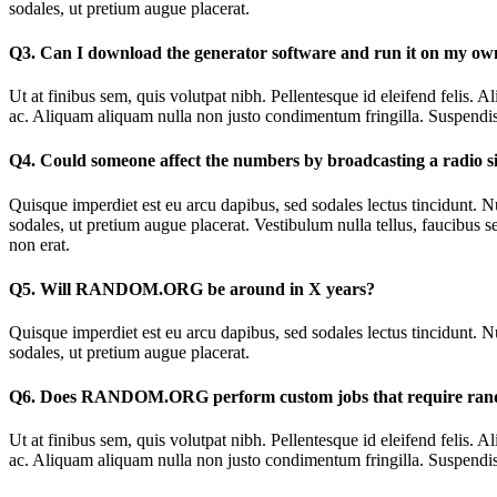
sodales, ut pretium augue placerat.
Q3. Can I download the generator software and run it on my o
Ut at finibus sem, quis volutpat nibh. Pellentesque id eleifend felis.
ac. Aliquam aliquam nulla non justo condimentum fringilla. Suspendiss
Q4. Could someone affect the numbers by broadcasting a radio s
Quisque imperdiet est eu arcu dapibus, sed sodales lectus tincidunt. Nu
sodales, ut pretium augue placerat. Vestibulum nulla tellus, faucibus s
non erat.
Q5. Will RANDOM.ORG be around in X years?
Quisque imperdiet est eu arcu dapibus, sed sodales lectus tincidunt. Nu
sodales, ut pretium augue placerat.
Q6. Does RANDOM.ORG perform custom jobs that require ra
Ut at finibus sem, quis volutpat nibh. Pellentesque id eleifend felis.
ac. Aliquam aliquam nulla non justo condimentum fringilla. Suspendiss