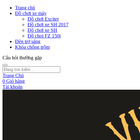
Trang chủ
Đồ chơi xe máy
Đồ chơi Exciter
Đồ chơi xe SH 2017
Đồ chơi xe SH
Đồ choi FZ 150i
Đèn trợ sáng
Khóa chống trộm
Câu hỏi thường gặp
Trang Chủ
0
Giỏ hàng
Tài khoản